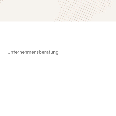
Unternehmensberatung
Informationssysteme
,
Unternehmensberatung
Risikomanagement und
Compliance-/Nachhaltigkeitsberatung