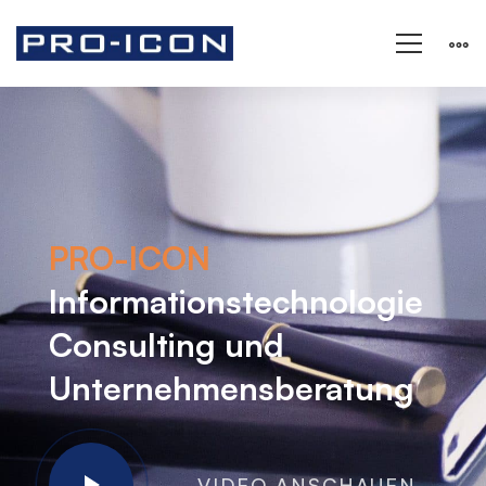
Home
PRO-ICON
Informationstechnologie
Consulting und
Unternehmensberatung
VIDEO ANSCHAUEN